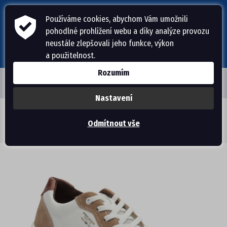
Používáme cookies, abychom Vám umožnili
pohodlné prohlížení webu a díky analýze provozu
neustále zlepšovali jeho funkce, výkon
a použitelnost.
Rozumím
Nastavení
ÚVODNÍ STRÁNKA
Obuv Pegada
>
Pánská obuv
>
Tenisky
>
nízké
>
Odmítnout vše
Pánské tenisky nízké PE/112003-02 BRANCO (44)
PÁNSKÁ OBUV
PANTOFLE, ŽABKY
DOMÁCÍ OBUV
SANDÁLE