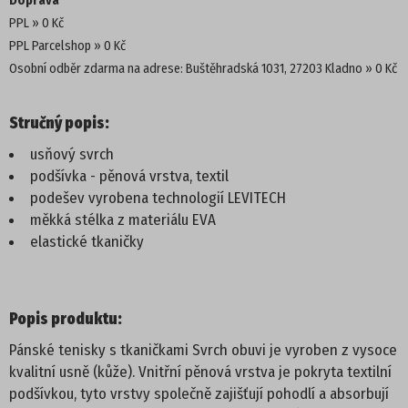
Doprava
PPL
0 Kč
PROFI
PPL Parcelshop
0 Kč
Osobní odběr zdarma na adrese: Buštěhradská 1031, 27203 Kladno
0 Kč
DĚTSKÁ OBUV
Stručný popis:
PANTOFLE
usňový svrch
podšívka - pěnová vrstva, textil
SANDÁLE
podešev vyrobena technologií LEVITECH
měkká stélka z materiálu EVA
TENISKY
elastické tkaničky
KOTNÍKOVÁ OBUV
Popis produktu:
TREKOVÉ
Pánské tenisky s tkaničkami Svrch obuvi je vyroben z vysoce
ZIMNÍ A KOZAČKY
kvalitní usně (kůže). Vnitřní pěnová vrstva je pokryta textilní
podšívkou, tyto vrstvy společně zajišťují pohodlí a absorbují