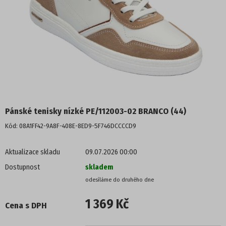
POLOBOTKY
TENISKY
KOTNÍKOVÁ OBUV
TREKOVÁ OBUV
Pánské tenisky nízké PE/112003-02 BRANCO (44)
ZIMNÍ OBUV
Kód:
08A1FF42-9A8F-408E-8ED9-5F746DCCCCD9
NADMĚRNÉ VELIKOSTI
Aktualizace skladu
09.07.2026 00:00
Dostupnost
skladem
PROFI OBUV
UNISEX
1 369 Kč
Cena s DPH
PROFI