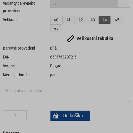
Varianty barevného
provedení
DÁMSKÁ OBUV
Velikost
40
41
42
43
44
45
PANTOFLE, ŽABKY
46
Velikostní tabulka
DOMÁCÍ OBUV
Barevné provedení
Bílá
SANDÁLE
EAN
8591763207215
Výrobce
Pegada
TENISKY
Měrná jednotka
pár
ZIMNÍ
POLOBOTKY
TREKOVÁ OBUV
UNISEX