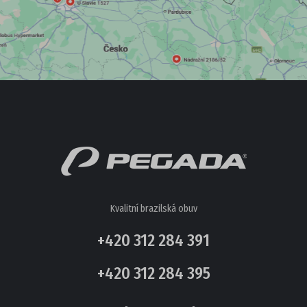
DÁMSKÁ OBUV
PANTOFLE, ŽABKY
DOMÁCÍ OBUV
SANDÁLE
TENISKY
ZIMNÍ
Kvalitní brazilská obuv
POLOBOTKY
+420 312 284 391
TREKOVÁ OBUV
+420 312 284 395
UNISEX