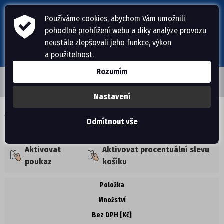
Používáme cookies, abychom Vám umožnili
pohodlné prohlížení webu a díky analýze provozu
neustále zlepšovali jeho funkce, výkon
a použitelnost.
Rozumím
Nastavení
ÚVODNÍ STRÁNKA
Váš nákupní košík
Odmítnout vše
PÁNSKÁ OBUV
Aktivovat
Aktivovat procentuální slevu
PANTOFLE, ŽABKY
poukaz
košíku
Položka
DOMÁCÍ OBUV
Množství
SANDÁLE
Bez DPH [Kč]