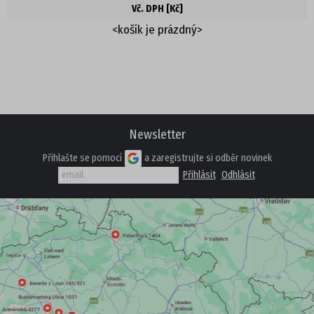
Vč. DPH [Kč]
POLOBOTKY
<košík je prázdný>
TENISKY
KOTNÍKOVÁ OBUV
TREKOVÁ OBUV
Newsletter
Přihlašte se pomocí
a zaregistrujte si odběr novinek
ZIMNÍ OBUV
NADMĚRNÉ VELIKOSTI
PROFI OBUV
UNISEX
PROFI