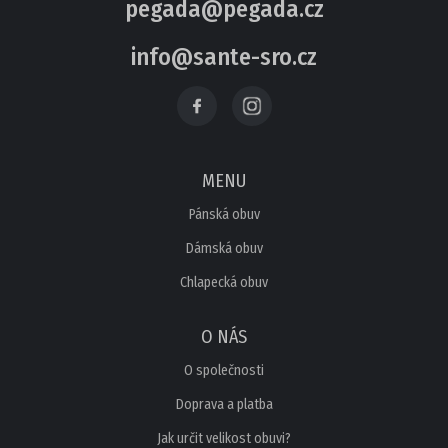
pegada@pegada.cz
PROFI
info@sante-sro.cz
DĚTSKÁ OBUV
PANTOFLE
MENU
SANDÁLE
Pánská obuv
Dámská obuv
TENISKY
Chlapecká obuv
KOTNÍKOVÁ OBUV
O NÁS
TREKOVÉ
O společnosti
ZIMNÍ A KOZAČKY
Doprava a platba
Jak určit velikost obuvi?