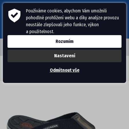
Používáme cookies, abychom Vám umožnili
pohodlné prohlížení webu a díky analýze provozu
neustále zlepšovali jeho funkce, výkon
a použitelnost.
Rozumím
Nastavení
ÚVODNÍ STRÁNKA
Obuv Pegada
>
Pánská obuv
>
Pantofle, žabky
>
Odmítnout vše
Pánské pantofle žabky PE/133381-02 MARINHO (44)
PÁNSKÁ OBUV
PANTOFLE, ŽABKY
DOMÁCÍ OBUV
SANDÁLE