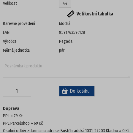
Velikost
44
DÁMSKÁ OBUV
Velikostní tabulka
Barevné provedení
Modrá
PANTOFLE, ŽABKY
EAN
8591763596128
DOMÁCÍ OBUV
Výrobce
Pegada
Měrná jednotka
pár
SANDÁLE
TENISKY
ZIMNÍ
POLOBOTKY
Doprava
PPL
79 Kč
TREKOVÁ OBUV
PPL Parcelshop
69 Kč
Osobní odběr zdarma na adrese: Buštěhradská 1031, 27203 Kladno
0 Kč
UNISEX