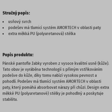
PROFI
Stručný popis:
usňový svrch
DĚTSKÁ OBUV
podešev má tlumicí systém AMORTECH v oblasti paty
extra měkká PU (polyuretanová) stélka
PANTOFLE
SANDÁLE
Popis produktu:
TENISKY
Pánské pantofle žabky vyroben z vysoce kvalitní usně (kůže).
Tato obuv je vyráběna technologií s přímým vstřikováním
podešve do kůže, díky tomu nabízí vysokou pevnost a
KOTNÍKOVÁ OBUV
pohodlí. Podešev má tlumící systém AMORTECH v oblasti
paty, který pomáhá absorbovat nárazy při chůzi. Design extra
TREKOVÉ
měkké PU (polyuretanové) stélky je pohodlný a poskytuje
stabilitu.
ZIMNÍ A KOZAČKY