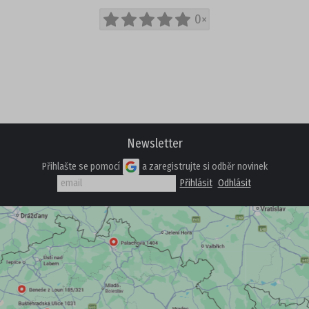
AKČNÍ OBUV
0×
NOVINKY
OSTATNÍ
Newsletter
Přihlašte se pomocí
a zaregistrujte si odběr novinek