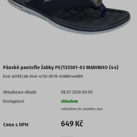
POLOBOTKY
TENISKY
KOTNÍKOVÁ OBUV
TREKOVÁ OBUV
Pánské pantofle žabky PE/133381-02 MARINHO (44)
ZIMNÍ OBUV
Kód:
4DFBECAB-3640-4C5D-8D7B-92ABB54418B8
NADMĚRNÉ VELIKOSTI
Aktualizace skladu
08.07.2026 00:00
Dostupnost
skladem
PROFI OBUV
UNISEX
649 Kč
Cena s DPH
PROFI