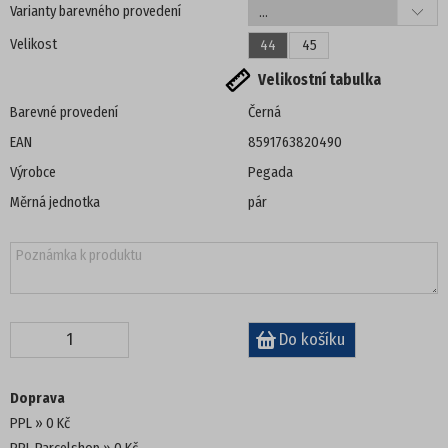
Varianty barevného provedení
DÁMSKÁ OBUV
Velikost
44
45
Velikostní tabulka
PANTOFLE, ŽABKY
Barevné provedení
Černá
DOMÁCÍ OBUV
EAN
8591763820490
Výrobce
Pegada
SANDÁLE
Měrná jednotka
pár
TENISKY
ZIMNÍ
POLOBOTKY
TREKOVÁ OBUV
Doprava
PPL
0 Kč
UNISEX