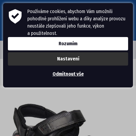
Používáme cookies, abychom Vám umožnili
pohodlné prohlížení webu a díky analýze provozu
neustále zlepšovali jeho funkce, výkon
a použitelnost.
Rozumím
Nastavení
ÚVODNÍ STRÁNKA
Obuv Pegada
>
Pánská obuv
>
Sandále
>
Odmítnout vše
Pánské pantofle PE/31604-14 NERO (44)
PÁNSKÁ OBUV
PANTOFLE, ŽABKY
DOMÁCÍ OBUV
SANDÁLE