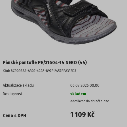
POLOBOTKY
TENISKY
KOTNÍKOVÁ OBUV
TREKOVÁ OBUV
Pánské pantofle PE/31604-14 NERO (44)
ZIMNÍ OBUV
Kód:
8C90938A-AB02-49A6-897F-2457BEA332D3
NADMĚRNÉ VELIKOSTI
Aktualizace skladu
06.07.2026 00:00
Dostupnost
skladem
PROFI OBUV
UNISEX
1 109 Kč
Cena s DPH
PROFI