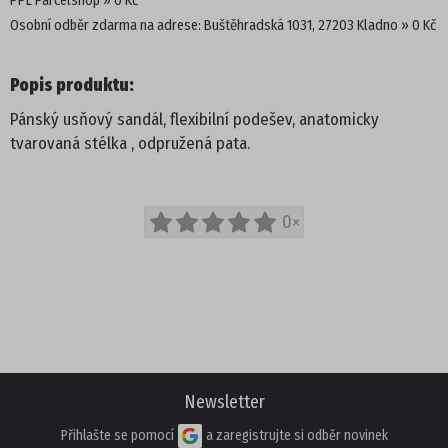
PPL Parcelshop
0 Kč
Osobní odběr zdarma na adrese: Buštěhradská 1031, 27203 Kladno
0 Kč
PROFI
Popis produktu:
DĚTSKÁ OBUV
Pánský usňový sandál, flexibilní podešev, anatomicky
tvarovaná stélka , odpružená pata.
PANTOFLE
SANDÁLE
0×
TENISKY
KOTNÍKOVÁ OBUV
TREKOVÉ
Newsletter
ZIMNÍ A KOZAČKY
Přihlašte se pomocí
a zaregistrujte si odběr novinek