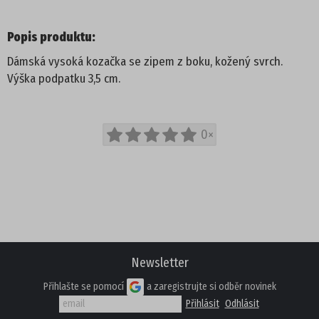
PROFI
Popis produktu:
Dámská vysoká kozačka se zipem z boku, kožený svrch.
DĚTSKÁ OBUV
Výška podpatku 3,5 cm.
PANTOFLE
0×
SANDÁLE
TENISKY
KOTNÍKOVÁ OBUV
TREKOVÉ
Newsletter
Přihlašte se pomocí
a zaregistrujte si odběr novinek
ZIMNÍ A KOZAČKY