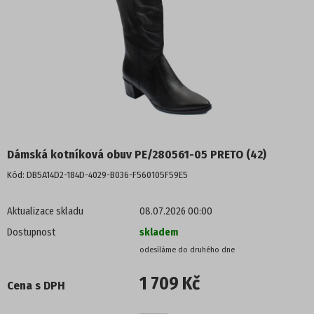
POLOBOTKY
TENISKY
KOTNÍKOVÁ OBUV
TREKOVÁ OBUV
Dámská kotníková obuv PE/280561-05 PRETO (42)
ZIMNÍ OBUV
Kód:
DB5A14D2-184D-4029-B036-F560105F59E5
NADMĚRNÉ VELIKOSTI
Aktualizace skladu
08.07.2026 00:00
Dostupnost
skladem
PROFI OBUV
UNISEX
1 709 Kč
Cena s DPH
PROFI