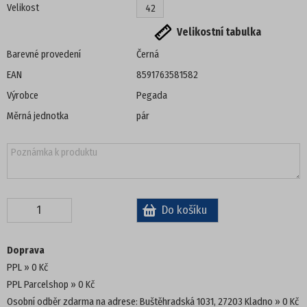
Velikost
42
DÁMSKÁ OBUV
Velikostní tabulka
Barevné provedení
Černá
PANTOFLE, ŽABKY
EAN
8591763581582
DOMÁCÍ OBUV
Výrobce
Pegada
Měrná jednotka
pár
SANDÁLE
TENISKY
ZIMNÍ
POLOBOTKY
Doprava
PPL
0 Kč
TREKOVÁ OBUV
PPL Parcelshop
0 Kč
Osobní odběr zdarma na adrese: Buštěhradská 1031, 27203 Kladno
0 Kč
UNISEX