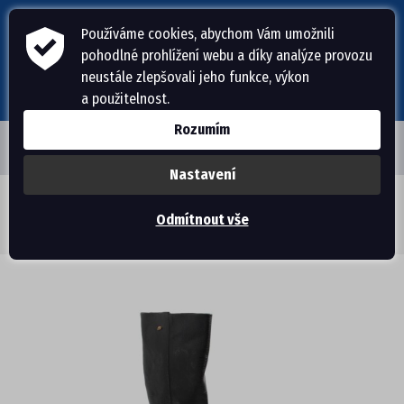
Používáme cookies, abychom Vám umožnili
pohodlné prohlížení webu a díky analýze provozu
neustále zlepšovali jeho funkce, výkon
a použitelnost.
Rozumím
Nastavení
ÚVODNÍ STRÁNKA
Obuv Pegada
>
Dámská obuv
>
Zimní
>
kozačky
>
Odmítnout vše
Dámská kotníková obuv PE/280561-05 PRETO (42)
PÁNSKÁ OBUV
PANTOFLE, ŽABKY
DOMÁCÍ OBUV
SANDÁLE