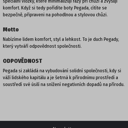
speciální vložky, které minimalizují rázy při chůzi a zvyšují
komfort. Když si tedy pořídíte boty Pegada, cítíte se
DÁMSKÁ OBUV
bezpečně, připraveni na pohodlnou a stylovou chůzi.
PANTOFLE, ŽABKY
Motto
Nabízíme lidem komfort, styl a lehkost. To je duch Pegady,
DOMÁCÍ OBUV
který vytváří odpovědnost společnosti.
SANDÁLE
ODPOVĚDNOST
TENISKY
Pegada si zakládá na vybudování solidní společnosti, kdy si
váží lidského kapitálu a je šetrná k přírodnímu prostředí a
ZIMNÍ
soustředí své úsilí na snížení negativních dopadů na přírodu.
POLOBOTKY
TREKOVÁ OBUV
UNISEX