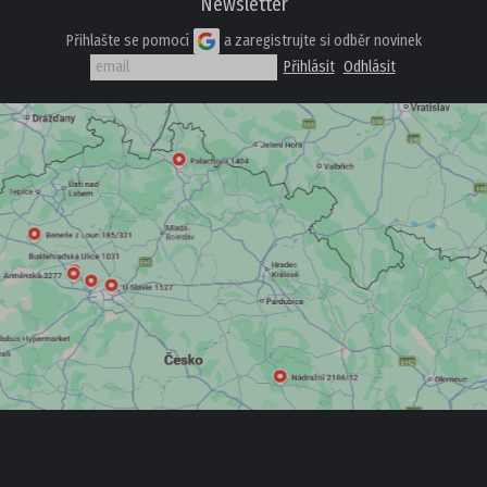
Newsletter
Přihlašte se pomocí
a zaregistrujte si odběr novinek
PROFI
DĚTSKÁ OBUV
PANTOFLE
SANDÁLE
TENISKY
KOTNÍKOVÁ OBUV
TREKOVÉ
ZIMNÍ A KOZAČKY