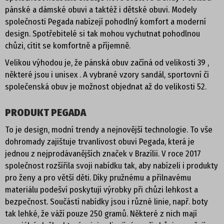
pánské a dámské obuvi a taktéž i dětské obuvi. Modely
POLOBOTKY
společnosti Pegada nabízejí pohodlný komfort a moderní
design. Spotřebitelé si tak mohou vychutnat pohodlnou
TENISKY
chůzi, cítit se komfortně a příjemně.
Velikou výhodou je, že pánská obuv začíná od velikosti 39 ,
KOTNÍKOVÁ OBUV
některé jsou i unisex . A vybrané vzory sandál, sportovní či
společenská obuv je možnost objednat až do velikosti 52.
TREKOVÁ OBUV
PRODUKT PEGADA
ZIMNÍ OBUV
To je design, modní trendy a nejnovější technologie. To vše
NADMĚRNÉ VELIKOSTI
dohromady zajištuje trvanlivost obuvi Pegada, která je
jednou z nejprodávanějších značek v Brazílii. V roce 2017
společnost rozšířila svoji nabídku tak, aby nabízeli i produkty
PROFI OBUV
pro ženy a pro větší děti. Díky pružnému a přilnavému
materiálu podešví poskytují výrobky při chůzi lehkost a
UNISEX
bezpečnost. Součástí nabídky jsou i různé linie, např. boty
tak lehké, že váží pouze 250 gramů. Některé z nich mají
PROFI