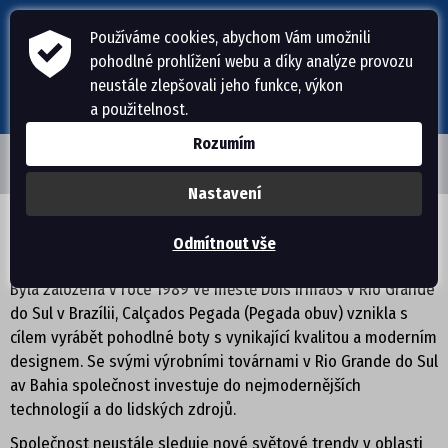
Používáme cookies, abychom Vám umožnili
pohodlné prohlížení webu a díky analýze provozu
neustále zlepšovali jeho funkce, výkon
a použitelnost.
Rozumím
Nastavení
ÚVODNÍ STRÁNKA
SPOLEČNOST PEGADA
Odmítnout vše
PÁNSKÁ OBUV
Byla založena v roce 1989 ve městě Dois Irmãos v Rio Grande
do Sul v Brazílii, Calçados Pegada (Pegada obuv) vznikla s
PANTOFLE, ŽABKY
cílem vyrábět pohodlné boty s vynikající kvalitou a moderním
designem. Se svými výrobními továrnami v Rio Grande do Sul
DOMÁCÍ OBUV
av Bahia společnost investuje do nejmodernějších
technologií a do lidských zdrojů.
SANDÁLE
Společnost neustále sleduje nové světové trendy v oblasti