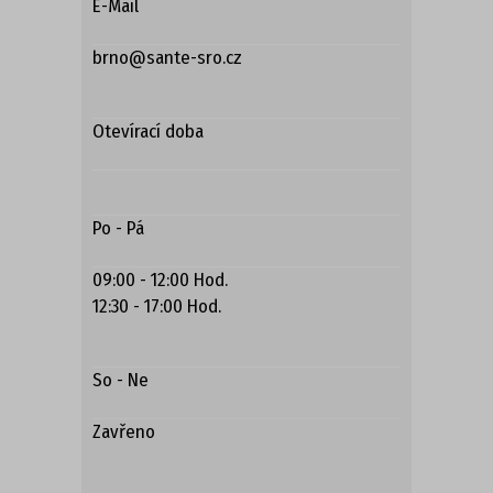
E-Mail
DÁMSKÁ OBUV
brno@sante-sro.cz
PANTOFLE, ŽABKY
Otevírací doba
DOMÁCÍ OBUV
SANDÁLE
Po - Pá
TENISKY
09:00 - 12:00 Hod.
12:30 - 17:00 Hod.
ZIMNÍ
POLOBOTKY
So - Ne
Zavřeno
TREKOVÁ OBUV
UNISEX