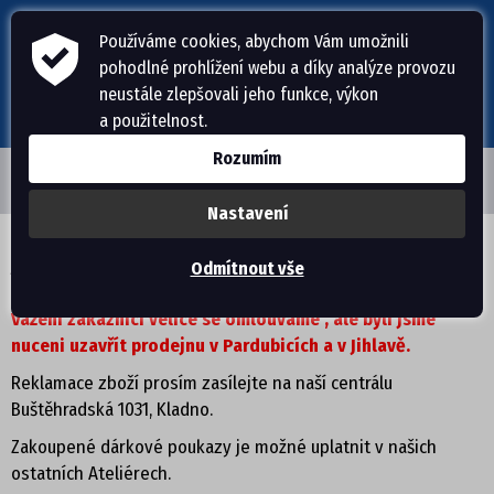
Používáme cookies, abychom Vám umožnili
pohodlné prohlížení webu a díky analýze provozu
neustále zlepšovali jeho funkce, výkon
a použitelnost.
Rozumím
Nastavení
ÚVODNÍ STRÁNKA
Ateliéry zdravého obouvání
Odmítnout vše
PÁNSKÁ OBUV
Vážení zákazníci velice se omlouváme , ale byli jsme
nuceni uzavřít prodejnu v Pardubicích a v Jihlavě.
PANTOFLE, ŽABKY
Reklamace zboží prosím zasílejte na naší centrálu
Buštěhradská 1031, Kladno.
DOMÁCÍ OBUV
Zakoupené dárkové poukazy je možné uplatnit v našich
SANDÁLE
ostatních Ateliérech.