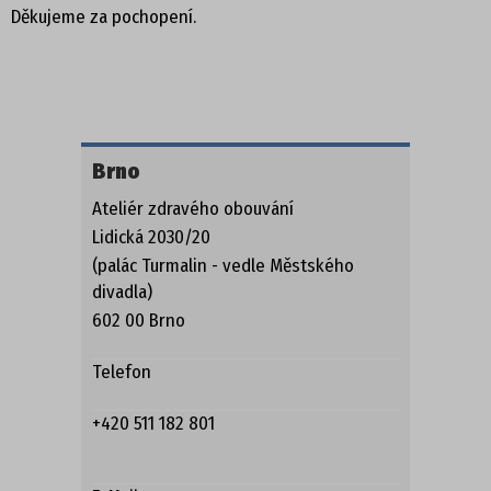
Děkujeme za pochopení.
POLOBOTKY
TENISKY
KOTNÍKOVÁ OBUV
Brno
TREKOVÁ OBUV
Ateliér zdravého obouvání
Lidická 2030/20
ZIMNÍ OBUV
(palác Turmalin - vedle Městského
divadla)
NADMĚRNÉ VELIKOSTI
602 00 Brno
PROFI OBUV
Telefon
UNISEX
+420 511 182 801
PROFI