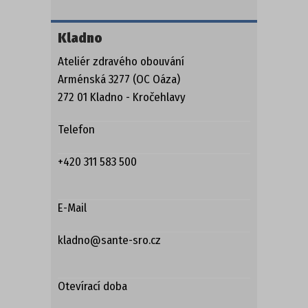
PROFI
Kladno
Ateliér zdravého obouvání
DĚTSKÁ OBUV
Arménská 3277 (OC Oáza)
272 01 Kladno - Kročehlavy
PANTOFLE
Telefon
SANDÁLE
+420 311 583 500
TENISKY
E-Mail
KOTNÍKOVÁ OBUV
kladno@sante-sro.cz
TREKOVÉ
ZIMNÍ A KOZAČKY
Otevírací doba