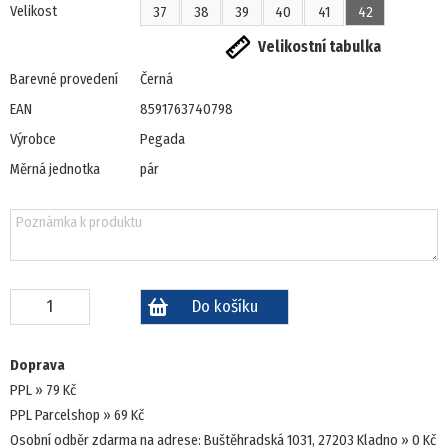
Velikost
37
38
39
40
41
42
DÁMSKÁ OBUV
Velikostní tabulka
Barevné provedení
Černá
PANTOFLE, ŽABKY
EAN
8591763740798
DOMÁCÍ OBUV
Výrobce
Pegada
Měrná jednotka
pár
SANDÁLE
TENISKY
ZIMNÍ
POLOBOTKY
Doprava
PPL
79 Kč
TREKOVÁ OBUV
PPL Parcelshop
69 Kč
Osobní odběr zdarma na adrese: Buštěhradská 1031, 27203 Kladno
0 Kč
UNISEX