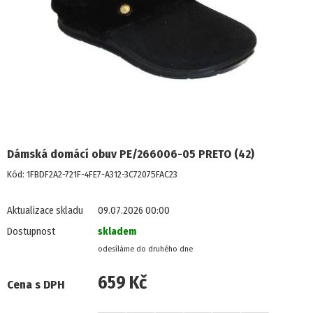
POLOBOTKY
TENISKY
KOTNÍKOVÁ OBUV
TREKOVÁ OBUV
Dámská domácí obuv PE/266006-05 PRETO (42)
ZIMNÍ OBUV
Kód:
1FBDF2A2-721F-4FE7-A312-3C72075FAC23
NADMĚRNÉ VELIKOSTI
Aktualizace skladu
09.07.2026 00:00
Dostupnost
skladem
PROFI OBUV
UNISEX
659 Kč
Cena s DPH
PROFI