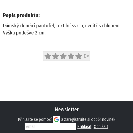
PROFI
Popis produktu:
Dámský domácí pantofel, textilní svrch, uvnitř s chlupem.
DĚTSKÁ OBUV
Výška podešve 2 cm.
PANTOFLE
0×
SANDÁLE
TENISKY
KOTNÍKOVÁ OBUV
TREKOVÉ
Newsletter
Přihlašte se pomocí
a zaregistrujte si odběr novinek
ZIMNÍ A KOZAČKY