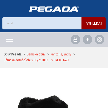
ÚVODNÍ STRÁNKA
Obuv Pegada
>
Dámská obuv
>
Pantofle, žabky
>
Dámská domácí obuv PE/266006-05 PRETO (42)
PÁNSKÁ OBUV
PANTOFLE, ŽABKY
DOMÁCÍ OBUV
SANDÁLE