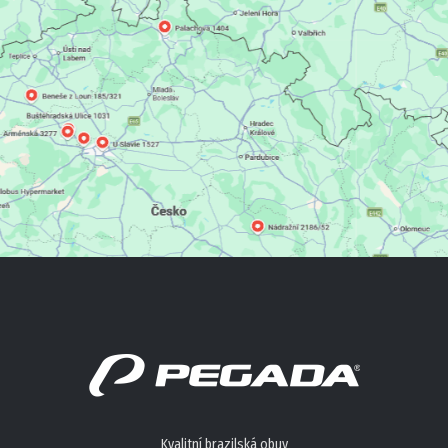
AKČNÍ OBUV
NOVINKY
OSTATNÍ
Kvalitní brazilská obuv