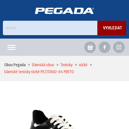
ÚVODNÍ STRÁNKA
Obuv Pegada
>
Dámská obuv
>
Tenisky
>
nízké
>
Dámské tenisky nízké PE/212602-04 PRETO
PÁNSKÁ OBUV
PANTOFLE, ŽABKY
DOMÁCÍ OBUV
SANDÁLE