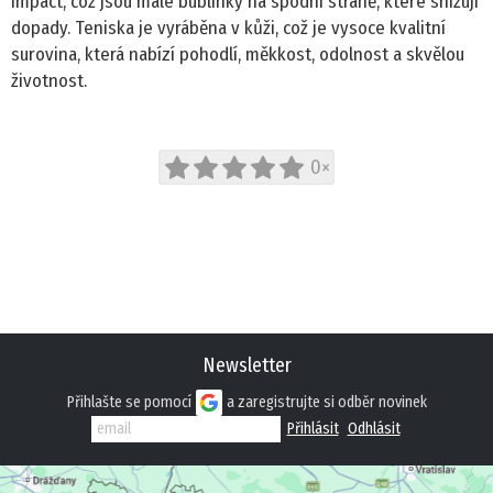
Impact, což jsou malé bublinky na spodní straně, které snižují
dopady. Teniska je vyráběna v kůži, což je vysoce kvalitní
PROFI
surovina, která nabízí pohodlí, měkkost, odolnost a skvělou
životnost.
DĚTSKÁ OBUV
PANTOFLE
0×
SANDÁLE
TENISKY
KOTNÍKOVÁ OBUV
Newsletter
TREKOVÉ
Přihlašte se pomocí
a zaregistrujte si odběr novinek
ZIMNÍ A KOZAČKY