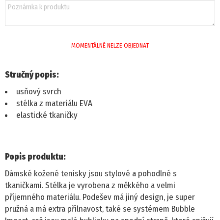
DÁMSKÁ OBUV
PANTOFLE, ŽABKY
MOMENTÁLNĚ NELZE OBJEDNAT
DOMÁCÍ OBUV
Stručný popis:
usňový svrch
SANDÁLE
stélka z materiálu EVA
elastické tkaničky
TENISKY
ZIMNÍ
Popis produktu:
POLOBOTKY
Dámské kožené tenisky jsou stylové a pohodlné s
tkaničkami. Stélka je vyrobena z měkkého a velmi
TREKOVÁ OBUV
příjemného materiálu. Podešev má jiný design, je super
pružná a má extra přilnavost, také se systémem Bubble
UNISEX