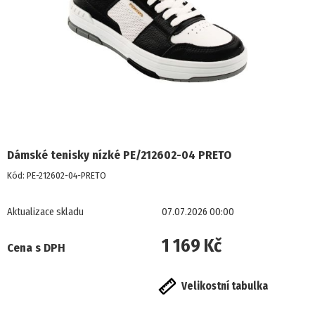
POLOBOTKY
TENISKY
KOTNÍKOVÁ OBUV
TREKOVÁ OBUV
Dámské tenisky nízké PE/212602-04 PRETO
ZIMNÍ OBUV
Kód:
PE-212602-04-PRETO
NADMĚRNÉ VELIKOSTI
Aktualizace skladu
07.07.2026 00:00
PROFI OBUV
1 169 Kč
Cena s DPH
UNISEX
Velikostní tabulka
PROFI